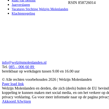
Raad van Bestuur
RSIN 858726014
Jaarverslagen
Vacatures Stichting Welzijn Molenlanden
Klachtenregeling
info@welzijnmolenlanden.nl
Tel.
085 – 006 60 89
bereikbaar op werkdagen tussen 9.00 en 16.00 uur
© Alle rechten voorbehouden
2026 | Welzijn Molenlanden
Instagram
Facebook
LinkedIn
Page load link
Welzijn Molenlanden en derden, die zich (deels) buiten de EU bevind
koppeling te kunnen maken met social media, en om het verkeer op de 
privacy verklaring. Ga voor meer informatie naar op de pagina privac
Akkoord
Afwijzen