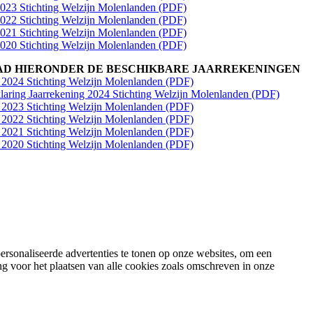
2023 Stichting Welzijn Molenlanden
(PDF)
2022 Stichting Welzijn Molenlanden (PDF)
2021 Stichting Welzijn Molenlanden (PDF)
2020 Stichting Welzijn Molenlanden (PDF)
D HIERONDER DE BESCHIKBARE JAARREKENINGEN
 2024 Stichting Welzijn Molenlanden (PDF)
laring Jaarrekening 2024 Stichting Welzijn Molenlanden (PDF)
 2023 Stichting Welzijn Molenlanden (PDF)
 2022 Stichting Welzijn Molenlanden (PDF)
 2021 Stichting Welzijn Molenlanden (PDF)
 2020 Stichting Welzijn Molenlanden (PDF)
rsonaliseerde advertenties te tonen op onze websites, om een
g voor het plaatsen van alle cookies zoals omschreven in onze