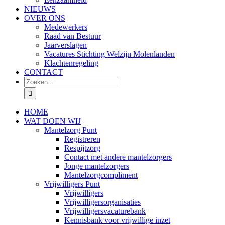
NIEUWS
OVER ONS
Medewerkers
Raad van Bestuur
Jaarverslagen
Vacatures Stichting Welzijn Molenlanden
Klachtenregeling
CONTACT
Zoeken
naar:
HOME
WAT DOEN WIJ
Mantelzorg Punt
Registreren
Respijtzorg
Contact met andere mantelzorgers
Jonge mantelzorgers
Mantelzorgcompliment
Vrijwilligers Punt
Vrijwilligers
Vrijwilligersorganisaties
Vrijwilligersvacaturebank
Kennisbank voor vrijwillige inzet