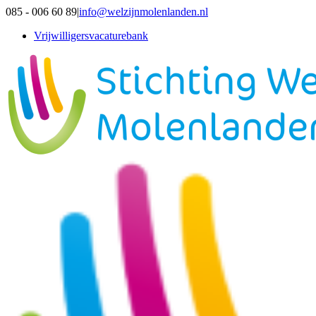
Ga
085 - 006 60 89
|
info@welzijnmolenlanden.nl
naar
Vrijwilligersvacaturebank
inhoud