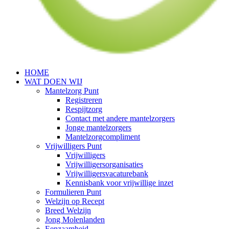
HOME
WAT DOEN WIJ
Mantelzorg Punt
Registreren
Respijtzorg
Contact met andere mantelzorgers
Jonge mantelzorgers
Mantelzorgcompliment
Vrijwilligers Punt
Vrijwilligers
Vrijwilligersorganisaties
Vrijwilligersvacaturebank
Kennisbank voor vrijwillige inzet
Formulieren Punt
Welzijn op Recept
Breed Welzijn
Jong Molenlanden
Eenzaamheid